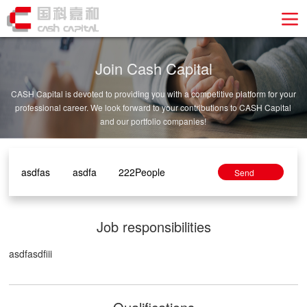
Join Cash Capital
CASH Capital is devoted to providing you with a competitive platform for your
professional career. We look forward to your contributions to CASH Capital
and our portfolio companies!
asdfas
asdfa
222People
Send
email to
apply for
position
Job responsibilities
asdfasdfiii