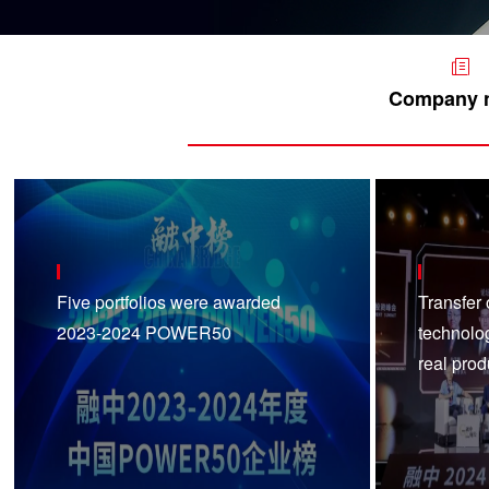
Company 
Five portfolios were awarded
Transfer 
2023-2024 POWER50
technolo
real prod