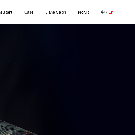
/
sultant
Case
Jiahe Salon
recruit
中
En