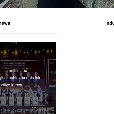
news
Ind
of scientific and
gical achievements into
uctive forces